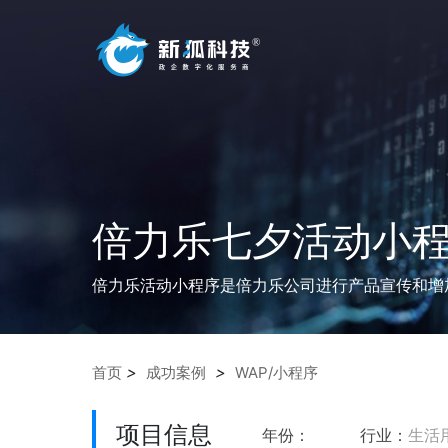
新狐•ACP数字中台
加速企业完成数字化转型
数字中台
运维中台
代码生成脚手架
应用监控预警服务
倍力乐七夕活动小
微服务研发引擎
审计日志监控服务
倍力乐活动小程序是倍力乐公司进行产品宣传和增
中台介绍
>
>
首页
成功案例
WAP/小程序
新中台架构模型
数字化中台架构
项目信息
年份：
行业：
生活