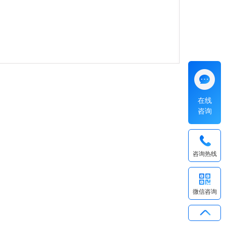
在线
咨询
咨询热线
微信咨询