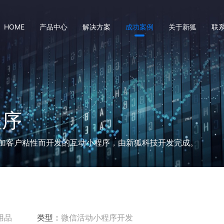
HOME
产品中心
解决方案
成功案例
关于新狐
联
研发中台
数据中台
云门户管理平台
数据治理&数据上报
程序
单点登录服务(Cas)
数据集成服务
工作流管理平台
数据开发服务
加客户粘性而开发的互动小程序，由新狐科技开发完成。
统一权限管理服务
主数据管理服务
数据安全网关
用品
类型：
微信活动小程序开发