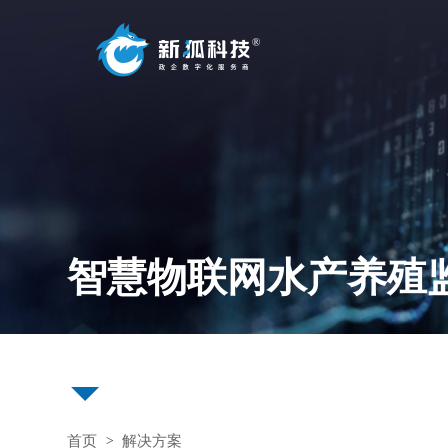
新狐•ACP数字中台
加速企业完成数字化转型
数字中台
运维中台
代码生成脚手架
应用监控预警服务
微服务研发引擎
审计日志监控服务
智慧物联网水产养殖
中台介绍
新中台架构模型
数字化中台架构
首页
解决方案
>