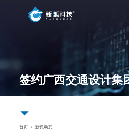
新狐•ACP数字中台
加速企业完成数字化转型
数字中台
运维中台
代码生成脚手架
应用监控预警服务
微服务研发引擎
审计日志监控服务
签约广西交通设计集
中台介绍
新中台架构模型
数字化中台架构
首页
新狐动态
>