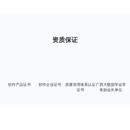
资质保证
软件产品证书
软件企业证书
质量管理体系认证
广西大数据学会常
信
证书
务副会长单位
你准备好了吗？
让生意真正实现数字化运营