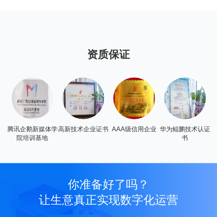
资质保证
腾讯企鹅新媒体学
高新技术企业证书
AAA级信用企业
华为鲲鹏技术认证
广
院培训基地
书
你准备好了吗？
让生意真正实现数字化运营