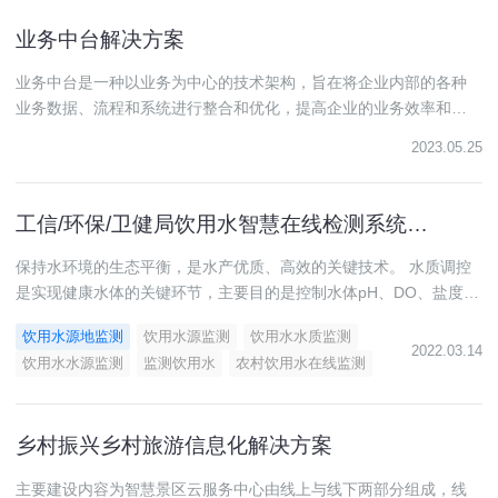
业务中台解决方案
业务中台是一种以业务为中心的技术架构，旨在将企业内部的各种
业务数据、流程和系统进行整合和优化，提高企业的业务效率和管
理水平。业务中台通过将企业内部的各种业务模块进行拆分和重
2023.05.25
组，形成了一个通用的业务模块库，可以为企业提供更加智能化的
业务决策支持，提高企业的竞争力和创新能力。
工信/环保/卫健局饮用水智慧在线检测系统方案
保持水环境的生态平衡，是水产优质、高效的关键技术。 水质调控
是实现健康水体的关键环节，主要目的是控制水体pH、DO、盐度
（电导率）、ORP、浊度、余氯、温度等对水生长环境有重大影响
饮用水源地监测
饮用水源监测
饮用水水质监测
的水质参数，为水资源提供最佳的水体环境。 在线智能化水质在线
2022.03.14
饮用水水源监测
监测饮用水
农村饮用水在线监测
监控系统是面向自来水、医院、地表水等发展需求，基于智能传
感、无线传感网、通信、智能处理与智能控制等物联网技术开发
的，集水质环境参数在线采集、智能组网、无线传输、智能处理、
乡村振兴乡村旅游信息化解决方案
预警信息发布、决策支持、远程与自动控制等功能于一体系统。
主要建设内容为智慧景区云服务中心由线上与线下两部分组成，线