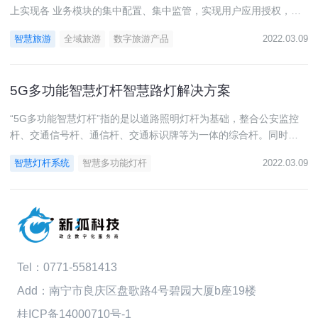
上实现各 业务模块的集中配置、集中监管，实现用户应用授权，接
口的集 中管控；线下通过业务整合，系统集成，实现各业务的具体
智慧旅游
全域旅游
数字旅游产品
2022.03.09
应用， 包括大数据大屏展示系统、视频融合监控系统、广播系统、
调度 指挥系统等。
5G多功能智慧灯杆智慧路灯解决方案
“5G多功能智慧灯杆”指的是以道路照明灯杆为基础，整合公安监控
杆、交通信号杆、通信杆、交通标识牌等为一体的综合杆。同时根
据需要，可灵活拓展5G微基站、视频监控、信息发布、环境监测、
智慧灯杆系统
智慧多功能灯杆
2022.03.09
紧急呼叫、充电桩等智慧应用。
Tel：
0771-5581413
Add：南宁市良庆区盘歌路4号碧园大厦b座19楼
桂ICP备14000710号-1