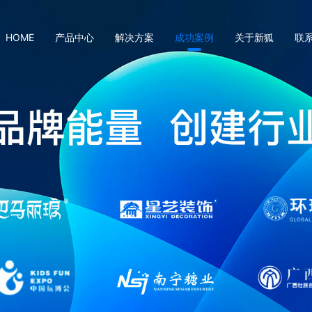
HOME
产品中心
解决方案
成功案例
关于新狐
联
研发中台
数据中台
云门户管理平台
数据治理&数据上报
单点登录服务(Cas)
数据集成服务
工作流管理平台
数据开发服务
统一权限管理服务
主数据管理服务
数据安全网关