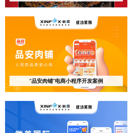
“品安肉铺”电商小程序开发案例