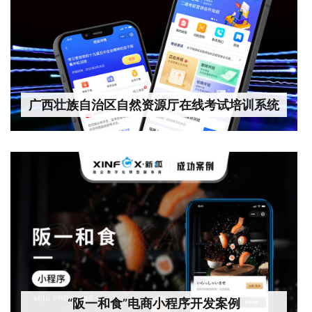
广西壮族自治区自然资源厅在线考试培训系统
“阪一和食”电商小程序开发案例