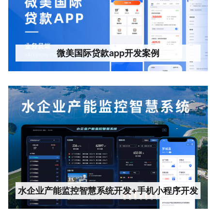
微美国际贷款app开发案例
水企业产能监控智慧系统开发+手机小程序开发