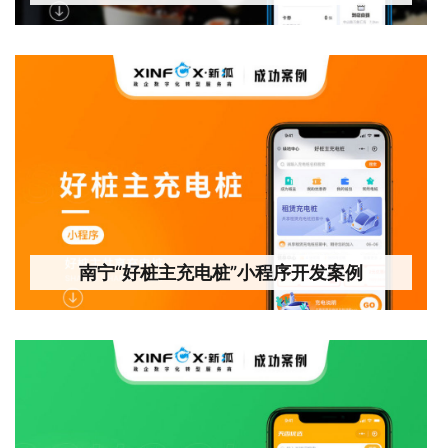
南宁“好桩主充电桩”小程序开发案例