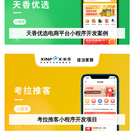
天香优选电商平台小程序开发案例
考拉推客小程序开发项目