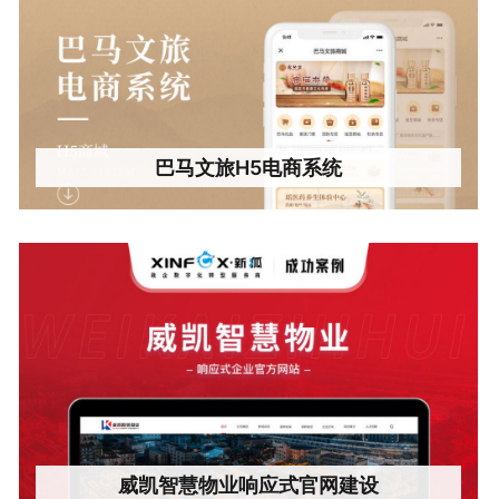
巴马文旅H5电商系统
威凯智慧物业响应式官网建设