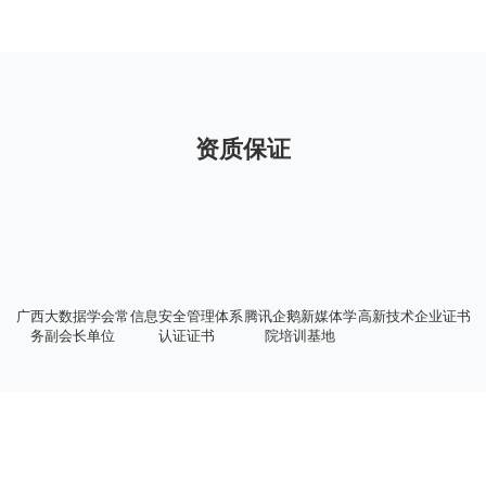
资质保证
广西大数据学会常
信息安全管理体系
腾讯企鹅新媒体学
高新技术企业证书
务副会长单位
认证证书
院培训基地
你准备好了吗？
让生意真正实现数字化运营