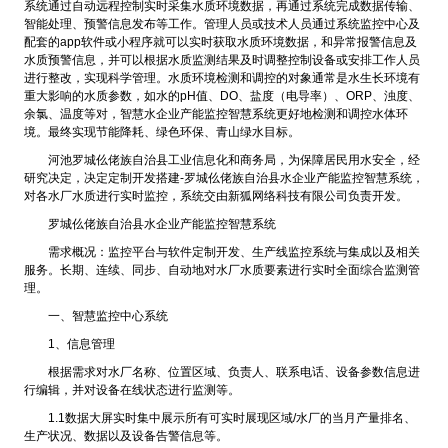
系统通过自动远程控制实时采集水质环境数据，再通过系统完成数据传输、
智能处理、预警信息发布等工作。管理人员或技术人员通过系统监控中心及
配套的app软件或小程序就可以实时获取水质环境数据，和异常报警信息及
水质预警信息，并可以根据水质监测结果及时调整控制设备或安排工作人员
进行整改，实现科学管理。水质环境检测和调控的对象通常是水生长环境有
重大影响的水质参数，如水的pH值、DO、盐度（电导率）、ORP、浊度、
余氯、温度等对，智慧水企业产能监控智慧系统更好地检测和调控水体环
境。最终实现节能降耗、绿色环保、青山绿水目标。
河池罗城仫佬族自治县工业信息化和商务局，为保障居民用水安全，经
研究决定，决定定制开发搭建-罗城仫佬族自治县水企业产能监控智慧系统，
对各水厂水质进行实时监控，系统交由新狐网络科技有限公司负责开发。
罗城仫佬族自治县水企业产能监控智慧系统
需求概况：监控平台与软件定制开发、生产线监控系统与集成以及相关
服务。长期、连续、同步、自动地对水厂水质要素进行实时全面综合监测管
理。
一、智慧监控中心系统
1、信息管理
根据需求对水厂名称、位置区域、负责人、联系电话、设备参数信息进
行编辑，并对设备在线状态进行监测等。
1.1数据大屏实时集中展示所有可实时展现区域/水厂的当月产量排名、
生产状况、数据以及设备告警信息等。