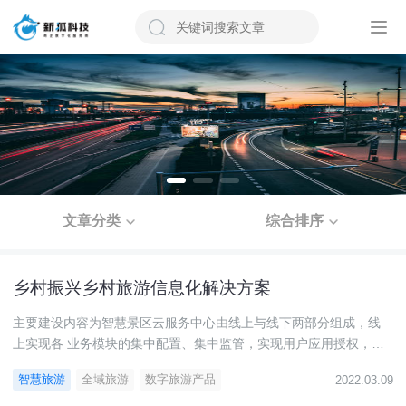
文章分类
综合排序
乡村振兴乡村旅游信息化解决方案
主要建设内容为智慧景区云服务中心由线上与线下两部分组成，线
上实现各 业务模块的集中配置、集中监管，实现用户应用授权，接
口的集 中管控；线下通过业务整合，系统集成，实现各业务的具体
智慧旅游
全域旅游
数字旅游产品
2022.03.09
应用， 包括大数据大屏展示系统、视频融合监控系统、广播系统、
调度 指挥系统等。